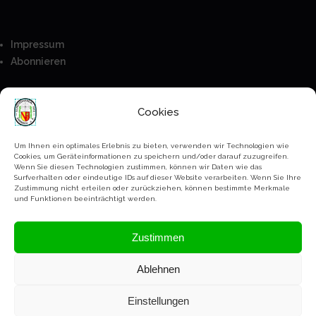
Impressum
Abonnieren
Besucher
Cookies
Anmeldung
Mitglieder
Um Ihnen ein optimales Erlebnis zu bieten, verwenden wir Technologien wie
Cookies, um Geräteinformationen zu speichern und/oder darauf zuzugreifen.
Kontakt
Wenn Sie diesen Technologien zustimmen, können wir Daten wie das
Surfverhalten oder eindeutige IDs auf dieser Website verarbeiten. Wenn Sie Ihre
Bankverbindung
Zustimmung nicht erteilen oder zurückziehen, können bestimmte Merkmale
Paypal
und Funktionen beeinträchtigt werden.
Datenschutz Erklärung
Zustimmen
Ablehnen
Copyright Schützenverein Ihringen @2023-2026
Einstellungen