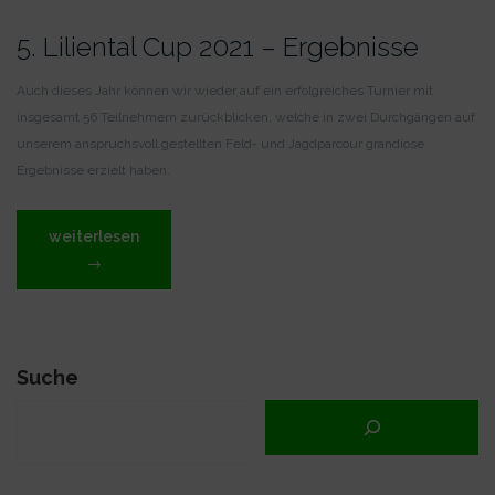
5. Liliental Cup 2021 – Ergebnisse
Auch dieses Jahr können wir wieder auf ein erfolgreiches Turnier mit
insgesamt 56 Teilnehmern zurückblicken, welche in zwei Durchgängen auf
unserem anspruchsvoll gestellten Feld- und Jagdparcour grandiose
Ergebnisse erzielt haben.
„5.
weiterlesen
Liliental
→
Cup
2021 –
Ergebnisse“
Suche