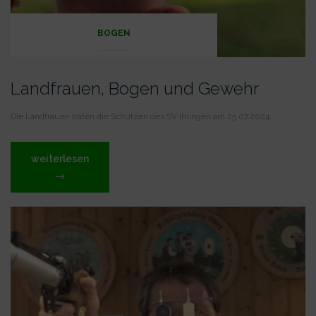
BOGEN
Landfrauen, Bogen und Gewehr
Die Landfrauen trafen die Schützen des SV Ihringen am 25.07.2024.
„Landfrauen,
weiterlesen
Bogen
→
und
Gewehr“