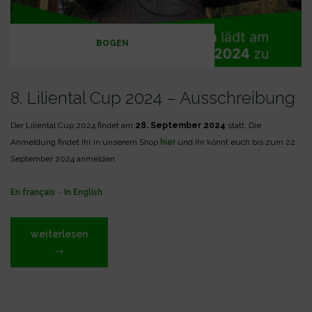
BOGEN
8. Liliental Cup 2024 – Ausschreibung
Der Liliental Cup 2024 findet am
28. September 2024
statt. Die
Anmeldung findet Ihr in unserem Shop
hier
und Ihr könnt euch bis zum 22.
September 2024 anmelden.
En français
–
In English
„8.
weiterlesen
Liliental
→
Cup
2024
–