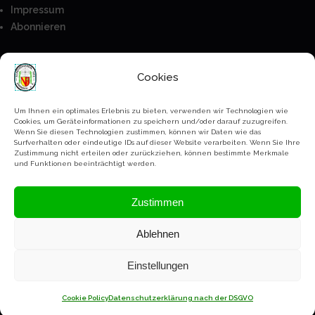
Impressum
Abonnieren
Besucher
Cookies
Anmeldung
Mitglieder
Um Ihnen ein optimales Erlebnis zu bieten, verwenden wir Technologien wie
Cookies, um Geräteinformationen zu speichern und/oder darauf zuzugreifen.
Kontakt
Wenn Sie diesen Technologien zustimmen, können wir Daten wie das
Surfverhalten oder eindeutige IDs auf dieser Website verarbeiten. Wenn Sie Ihre
Bankverbindung
Zustimmung nicht erteilen oder zurückziehen, können bestimmte Merkmale
Paypal
und Funktionen beeinträchtigt werden.
Datenschutz Erklärung
Zustimmen
Ablehnen
Copyright Schützenverein Ihringen @2023-2026
Einstellungen
Cookie Policy
Datenschutzerklärung nach der DSGVO
BACK