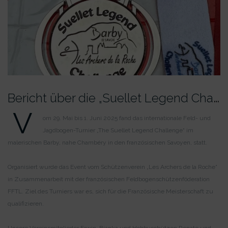
B
ericht über die „Suellet Legend Challenge“
V
om 29. Mai bis 1. Juni 2025 fand das internationale Feld- und
Jagdbogen-Turnier „The Suellet Legend Challenge“ im
malerischen Barby, nahe Chambéry in den französischen Savoyen, statt.
Organisiert wurde das Event vom Schützenverein „Les Archers de la Roche“
in Zusammenarbeit mit der französischen Feldbogenschützenföderation
FFTL. Ziel des Turniers war es, sich für die Französische Meisterschaft zu
qualifizieren.