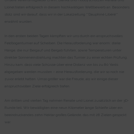
Unsere Vereinsmitglieder Erwin, Bianka und Hobbyschützen Renate und
Lionel traten erfolgreich in diesem hochkarätigen Wettbewerb an. Besonders
stolz sind wir darauf, dass wir in der Lokalzeitung **Dauphiné Libéré**
erwähnt wurden.
In den ersten beiden Tagen kämpften wir uns durch ein anspruchsvolles
Feldbogenturnier auf Scheiben. Die Herausforderung war enorm: steile
Hänge, die nur Bergauf und Bergab führten, sowie Temperaturen unter
direkter Sonneneinstrahlung machten das Turnier zu einer echten Prüfung.
Hinzu kam, dass viele Schüsse über eine Distanz von bis zu 80 Yards
abgegeben werden mussten – eine Herausforderung, die wir so noch nie
zuvor erlebt hatten. Umso größer war die Freude, als wir einige dieser
anspruchsvollen Ziele erfolgreich trafen.
Am dritten und vierten Tag nahmen Renate und Lionel zusätzlich an der 3D-
Runde teil. Wir bewältigten eine neun Kilometer lange Schleife über ein
beeindruckendes zehn Hektar großes Gelände, das mit 28 Zielen gespickt
war.