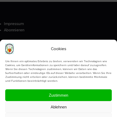
Impressum
Abonnieren
Besucher
Cookies
Anmeldung
Mitglieder
Um Ihnen ein optimales Erlebnis zu bieten, verwenden wir Technologien wie
Cookies, um Geräteinformationen zu speichern und/oder darauf zuzugreifen.
Kontakt
Wenn Sie diesen Technologien zustimmen, können wir Daten wie das
Surfverhalten oder eindeutige IDs auf dieser Website verarbeiten. Wenn Sie Ihre
Bankverbindung
Zustimmung nicht erteilen oder zurückziehen, können bestimmte Merkmale
Paypal
und Funktionen beeinträchtigt werden.
Datenschutz Erklärung
Zustimmen
Ablehnen
Copyright Schützenverein Ihringen @2023-2026