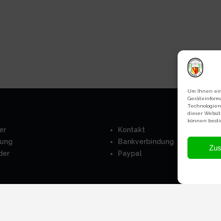
Um Ihnen ein
Geräteinform
Technologien
dieser Websi
können besti
er
Kontakt
ung
Bankverbindung
Zu
der
Paypal