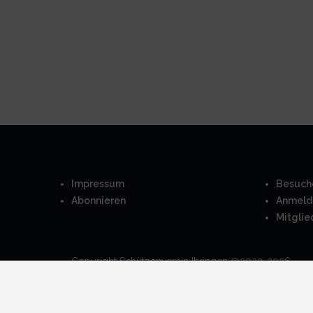
Impressum
Besuch
Abonnieren
Anmeld
Mitglie
Copyright Schützenverein Ihringen @2023-2026