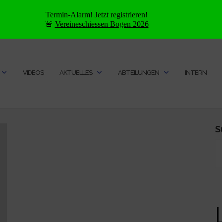
Termin-Alarm! Jetzt registrieren!
🚨
Vereineschiessen Bogen 2026
VIDEOS
AKTUELLES
ABTEILUNGEN
INTERN
S