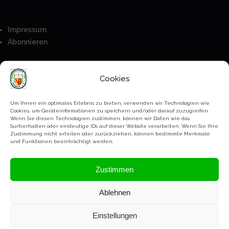
Impressum
Abonnieren
Besucher
Cookies
Anmeldung
Mitglieder
Um Ihnen ein optimales Erlebnis zu bieten, verwenden wir Technologien wie
Cookies, um Geräteinformationen zu speichern und/oder darauf zuzugreifen.
Kontakt
Wenn Sie diesen Technologien zustimmen, können wir Daten wie das
Surfverhalten oder eindeutige IDs auf dieser Website verarbeiten. Wenn Sie Ihre
Bankverbindung
Zustimmung nicht erteilen oder zurückziehen, können bestimmte Merkmale
Paypal
und Funktionen beeinträchtigt werden.
Datenschutz Erklärung
Zustimmen
Ablehnen
Copyright Schützenverein Ihringen @2023-2026
Einstellungen