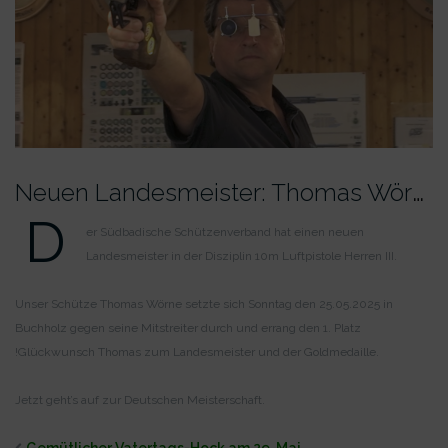
N
euen Landesmeister: Thomas Wörne !
D
er Südbadische Schützenverband hat einen neuen
Landesmeister in der Disziplin 10m Luftpistole Herren III.
Unser Schütze Thomas Wörne setzte sich Sonntag den 25.05.2025 in
Buchholz gegen seine Mitstreiter durch und errang den 1. Platz
!
Glückwunsch Thomas zum Landesmeister und der Goldmedaille.
Jetzt geht’s auf zur Deutschen Meisterschaft.