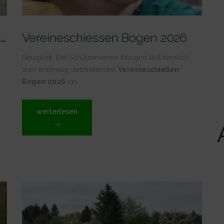
B
ogen-Vereineschiessen: Voller Erfolg!
Vereineschiessen Bogen 2026
Neuigkeit: Der Schützenverein Ihringen lädt herzlich
zum erstmalig stattfindenden
Vereineschießen
Bogen 2026
ein.
„Vereineschiessen
weiterlesen
Bogen
→
2026“