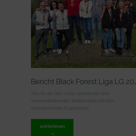
ericht Black Forest L
Was für ein Jahr, voller spannender und
nervenaufreibenden Wettkämpfen mit teils
überraschenden Ergebnissen.
„Bericht
weiterlesen
Black
→