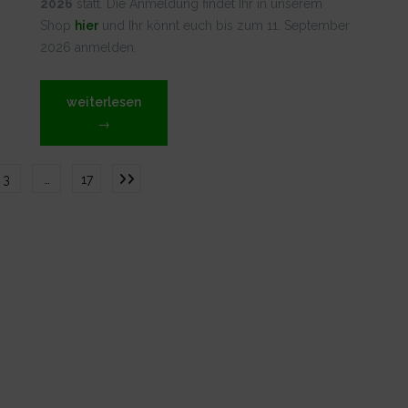
2026
statt. Die Anmeldung findet Ihr in unserem
Shop
hier
und Ihr könnt euch bis zum 11. September
2026 anmelden.
„10.
weiterlesen
Liliental
→
Cup
2026
ennummerierung
3
…
17
–
Ausschreibung“
räge