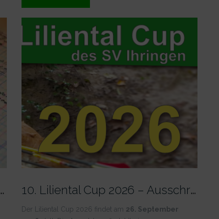
Auflage
Liga
LP“
L
 Cup 2026 – Teilnehmerliste
1
0. Liliental Cup 2026 – Ausschreibung
Der Liliental Cup 2026 findet am
26. September