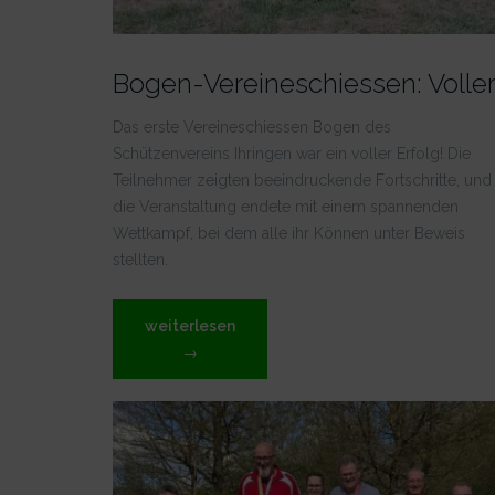
Das erste Vereineschiessen Bogen des
Schützenvereins Ihringen war ein voller Erfolg! Die
Teilnehmer zeigten beeindruckende Fortschritte, und
die Veranstaltung endete mit einem spannenden
Wettkampf, bei dem alle ihr Können unter Beweis
stellten.
„Bogen-
weiterlesen
Vereineschiessen:
→
Voller
Erfolg!“