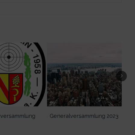
r­versammlung
Generalver­sammlung 2023
Gen