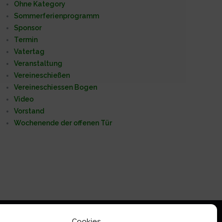
Ohne Kategory
Sommerferienprogramm
Sponsor
Termin
Vatertag
Veranstaltung
Vereineschießen
Vereineschiessen Bogen
Video
Vorstand
Wochenende der offenen Tür
Cookies