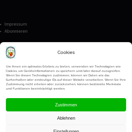
Impressum
Abonnieren
Besucher
Cookies
Anmeldung
Mitglieder
Um Ihnen ein optimales Erlebnis zu bieten, verwenden wir Technologien wie
Cookies, um Geräteinformationen zu speichern und/oder darauf zuzugreifen.
Kontakt
Wenn Sie diesen Technologien zustimmen, können wir Daten wie das
Surfverhalten oder eindeutige IDs auf dieser Website verarbeiten. Wenn Sie Ihre
Bankverbindung
Zustimmung nicht erteilen oder zurückziehen, können bestimmte Merkmale
Paypal
und Funktionen beeinträchtigt werden.
Datenschutz Erklärung
Zustimmen
Ablehnen
Copyright Schützenverein Ihringen @2023-2026
Einstellungen