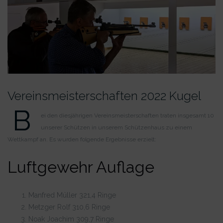
Vereinsmeister­schaften 2022 Kugel
B
ei den diesjährigen Vereinsmeisterschaften traten insgesamt 10
unserer Schützen in unserem Schützenhaus zu einem
Wettkampf an. Es wurden folgende Ergebnisse erzielt:
Luftgewehr Auflage
Manfred Müller 321,4 Ringe
Metzger Rolf 310,6 Ringe
Noak Joachim 309,7 Ringe