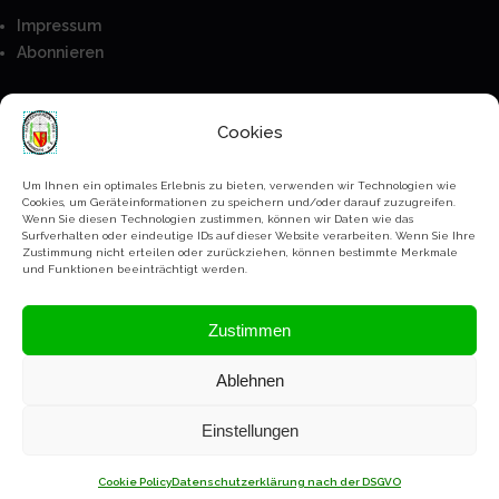
Impressum
Abonnieren
Besucher
Cookies
Anmeldung
Mitglieder
Um Ihnen ein optimales Erlebnis zu bieten, verwenden wir Technologien wie
Cookies, um Geräteinformationen zu speichern und/oder darauf zuzugreifen.
Kontakt
Wenn Sie diesen Technologien zustimmen, können wir Daten wie das
Surfverhalten oder eindeutige IDs auf dieser Website verarbeiten. Wenn Sie Ihre
Bankverbindung
Zustimmung nicht erteilen oder zurückziehen, können bestimmte Merkmale
Paypal
und Funktionen beeinträchtigt werden.
Datenschutz Erklärung
Zustimmen
Ablehnen
Copyright Schützenverein Ihringen @2023-2026
Einstellungen
Cookie Policy
Datenschutzerklärung nach der DSGVO
BACK