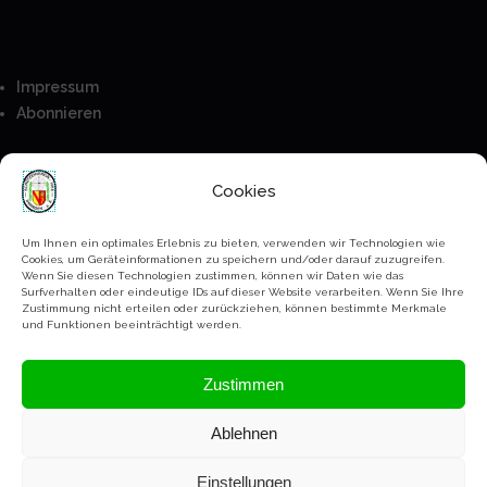
Impressum
Abonnieren
Besucher
Cookies
Anmeldung
Mitglieder
Um Ihnen ein optimales Erlebnis zu bieten, verwenden wir Technologien wie
Cookies, um Geräteinformationen zu speichern und/oder darauf zuzugreifen.
Kontakt
Wenn Sie diesen Technologien zustimmen, können wir Daten wie das
Surfverhalten oder eindeutige IDs auf dieser Website verarbeiten. Wenn Sie Ihre
Bankverbindung
Zustimmung nicht erteilen oder zurückziehen, können bestimmte Merkmale
Paypal
und Funktionen beeinträchtigt werden.
Datenschutz Erklärung
Zustimmen
Ablehnen
Copyright Schützenverein Ihringen @2023-2026
Einstellungen