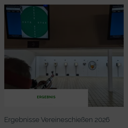
1.
Mai-
Hock“
ERGEBNIS
Ergebnisse Vereineschießen 2026